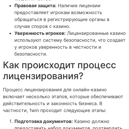
Правовая защита:
Наличие лицензии
предоставляет игрокам возможность
обращаться в регистрирующие органы в
случае споров с казино.
Уверенность игроков:
Лицензированные казино
используют систему безопасности, что создает
у игроков уверенность в честности и
безопасности.
Как происходит процесс
лицензирования?
Процесс лицензирования для онлайн-казино
включает несколько этапов, которые обеспечивают
действительность и законность бизнеса. В
частности, 1win проходит следующие этапы:
Подготовка документов:
Казино должно
предоставить набор документов, подтвердить