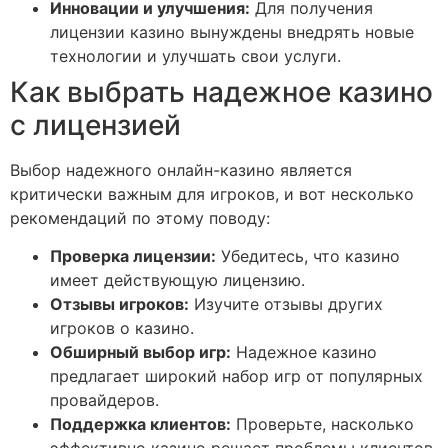
Инновации и улучшения:
Для получения
лицензии казино вынуждены внедрять новые
технологии и улучшать свои услуги.
Как выбрать надежное казино
с лицензией
Выбор надежного онлайн-казино является
критически важным для игроков, и вот несколько
рекомендаций по этому поводу:
Проверка лицензии:
Убедитесь, что казино
имеет действующую лицензию.
Отзывы игроков:
Изучите отзывы других
игроков о казино.
Обширный выбор игр:
Надежное казино
предлагает широкий набор игр от популярных
провайдеров.
Поддержка клиентов:
Проверьте, насколько
эффективно казино решает проблемы клиентов.