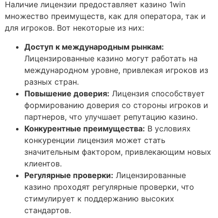
Наличие лицензии предоставляет казино 1win
множество преимуществ, как для оператора, так и
для игроков. Вот некоторые из них:
Доступ к международным рынкам:
Лицензированные казино могут работать на
международном уровне, привлекая игроков из
разных стран.
Повышение доверия:
Лицензия способствует
формированию доверия со стороны игроков и
партнеров, что улучшает репутацию казино.
Конкурентные преимущества:
В условиях
конкуренции лицензия может стать
значительным фактором, привлекающим новых
клиентов.
Регулярные проверки:
Лицензированные
казино проходят регулярные проверки, что
стимулирует к поддержанию высоких
стандартов.