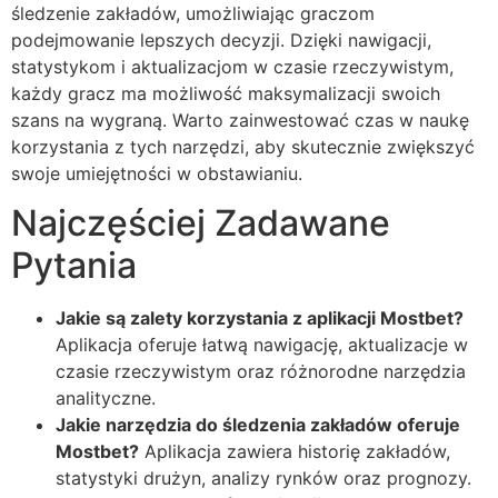
śledzenie zakładów, umożliwiając graczom
podejmowanie lepszych decyzji. Dzięki nawigacji,
statystykom i aktualizacjom w czasie rzeczywistym,
każdy gracz ma możliwość maksymalizacji swoich
szans na wygraną. Warto zainwestować czas w naukę
korzystania z tych narzędzi, aby skutecznie zwiększyć
swoje umiejętności w obstawianiu.
Najczęściej Zadawane
Pytania
Jakie są zalety korzystania z aplikacji Mostbet?
Aplikacja oferuje łatwą nawigację, aktualizacje w
czasie rzeczywistym oraz różnorodne narzędzia
analityczne.
Jakie narzędzia do śledzenia zakładów oferuje
Mostbet?
Aplikacja zawiera historię zakładów,
statystyki drużyn, analizy rynków oraz prognozy.