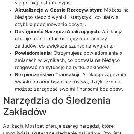
się po niej jest intuicyjne.
Aktualizacje w Czasie Rzeczywistym:
Możesz na
bieżąco śledzić wyniki i statystyki, co ułatwia
szybkie podejmowanie decyzji.
Dostępność Narzędzi Analizujących:
Aplikacja
oferuje różnorodne narzędzia do analizy
zakładów, co zwiększa szansę na wygraną.
Powiadomienia:
Otrzymujesz powiadomienia o
zmianach w wynikach, co pozwala na bieżąco
reagować na sytuację na rynku zakładów.
Bezpieczeństwo Transakcji:
Aplikacja zapewnia
wysoki poziom bezpieczeństwa, dzięki czemu
możesz zarządzać swoimi finansami bez obaw.
Narzędzia do Śledzenia
Zakładów
Aplikacja Mostbet oferuje szereg narzędzi, które
umożliwiają skuteczne śledzenie zakładów. Oto lista