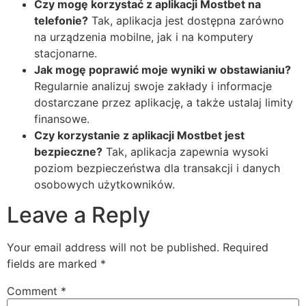
Czy mogę korzystać z aplikacji Mostbet na
telefonie?
Tak, aplikacja jest dostępna zarówno
na urządzenia mobilne, jak i na komputery
stacjonarne.
Jak mogę poprawić moje wyniki w obstawianiu?
Regularnie analizuj swoje zakłady i informacje
dostarczane przez aplikację, a także ustalaj limity
finansowe.
Czy korzystanie z aplikacji Mostbet jest
bezpieczne?
Tak, aplikacja zapewnia wysoki
poziom bezpieczeństwa dla transakcji i danych
osobowych użytkowników.
Leave a Reply
Your email address will not be published.
Required
fields are marked
*
Comment
*