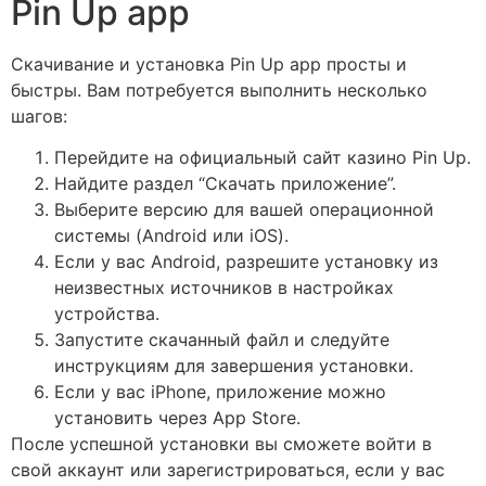
Pin Up app
Скачивание и установка Pin Up app просты и
быстры. Вам потребуется выполнить несколько
шагов:
Перейдите на официальный сайт казино Pin Up.
Найдите раздел “Скачать приложение”.
Выберите версию для вашей операционной
системы (Android или iOS).
Если у вас Android, разрешите установку из
неизвестных источников в настройках
устройства.
Запустите скачанный файл и следуйте
инструкциям для завершения установки.
Если у вас iPhone, приложение можно
установить через App Store.
После успешной установки вы сможете войти в
свой аккаунт или зарегистрироваться, если у вас