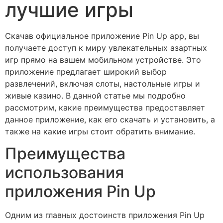
лучшие игры
Скачав официальное приложение Pin Up app, вы
получаете доступ к миру увлекательных азартных
игр прямо на вашем мобильном устройстве. Это
приложение предлагает широкий выбор
развлечений, включая слоты, настольные игры и
живые казино. В данной статье мы подробно
рассмотрим, какие преимущества предоставляет
данное приложение, как его скачать и установить, а
также на какие игры стоит обратить внимание.
Преимущества
использования
приложения Pin Up
Одним из главных достоинств приложения Pin Up