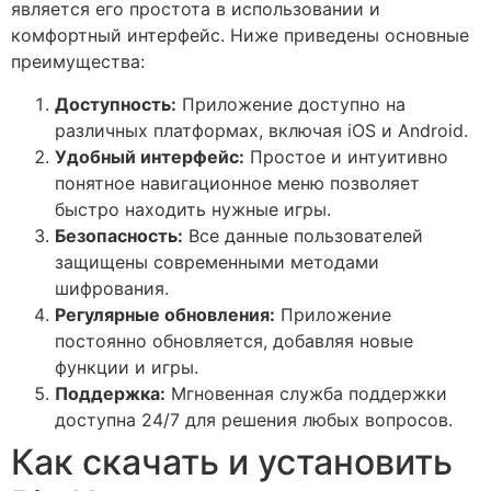
является его простота в использовании и
комфортный интерфейс. Ниже приведены основные
преимущества:
Доступность:
Приложение доступно на
различных платформах, включая iOS и Android.
Удобный интерфейс:
Простое и интуитивно
понятное навигационное меню позволяет
быстро находить нужные игры.
Безопасность:
Все данные пользователей
защищены современными методами
шифрования.
Регулярные обновления:
Приложение
постоянно обновляется, добавляя новые
функции и игры.
Поддержка:
Мгновенная служба поддержки
доступна 24/7 для решения любых вопросов.
Как скачать и установить