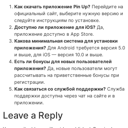
Как скачать приложение Pin Up?
Перейдите на
официальный сайт, выберите нужную версию и
следуйте инструкциям по установке.
Доступно ли приложение для iOS?
Да,
приложение доступно в App Store.
Какова минимальная система для установки
приложения?
Для Android требуется версия 5.0
и выше, для iOS — версия 10.0 и выше.
Есть ли бонусы для новых пользователей
приложения?
Да, новые пользователи могут
рассчитывать на приветственные бонусы при
регистрации.
Как связаться со службой поддержки?
Служба
поддержки доступна через чат на сайте и в
приложении.
Leave a Reply