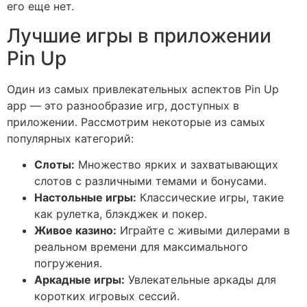
его еще нет.
Лучшие игры в приложении
Pin Up
Один из самых привлекательных аспектов Pin Up
app — это разнообразие игр, доступных в
приложении. Рассмотрим некоторые из самых
популярных категорий:
Слоты:
Множество ярких и захватывающих
слотов с различными темами и бонусами.
Настольные игры:
Классические игры, такие
как рулетка, блэкджек и покер.
Живое казино:
Играйте с живыми дилерами в
реальном времени для максимального
погружения.
Аркадные игры:
Увлекательные аркады для
коротких игровых сессий.