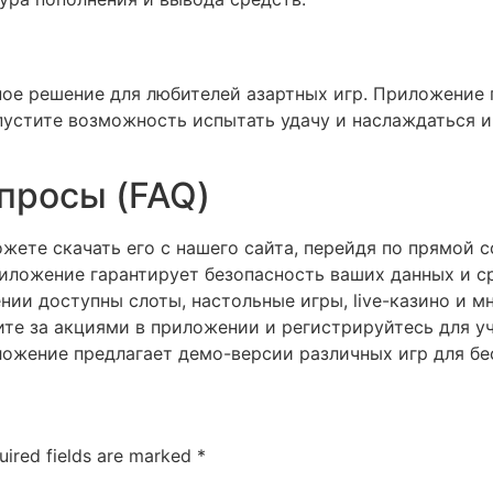
чное решение для любителей азартных игр. Приложение
упустите возможность испытать удачу и наслаждаться 
просы (FAQ)
жете скачать его с нашего сайта, перейдя по прямой с
иложение гарантирует безопасность ваших данных и с
ии доступны слоты, настольные игры, live-казино и мн
те за акциями в приложении и регистрируйтесь для уч
ожение предлагает демо-версии различных игр для бе
uired fields are marked
*