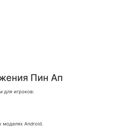
жения Пин Ап
 для игроков:
 моделях Android.