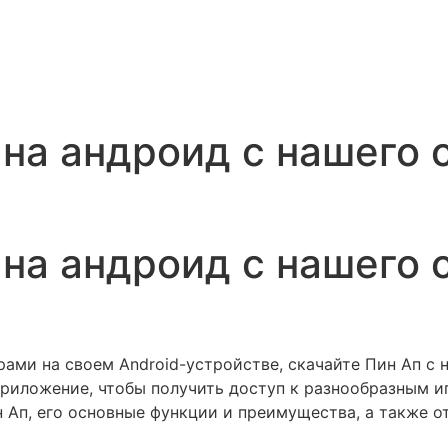
 на андроид с нашего 
 на андроид с нашего 
рами на своем Android-устройстве, скачайте Пин Ап с 
приложение, чтобы получить доступ к разнообразным и
 Ап, его основные функции и преимущества, а также о