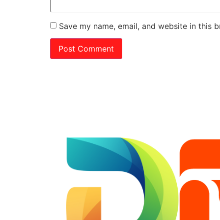
Save my name, email, and website in this b