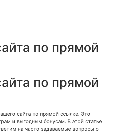
сайта по прямой
сайта по прямой
нашего сайта по прямой ссылке. Это
грам и выгодным бонусам. В этой статье
тветим на часто задаваемые вопросы о