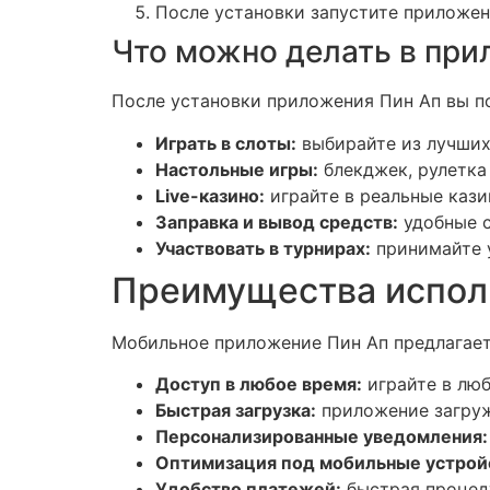
После установки запустите приложени
Что можно делать в при
После установки приложения Пин Ап вы п
Играть в слоты:
выбирайте из лучших
Настольные игры:
блекджек, рулетка 
Live-казино:
играйте в реальные кази
Заправка и вывод средств:
удобные с
Участвовать в турнирах:
принимайте у
Преимущества испол
Мобильное приложение Пин Ап предлагает
Доступ в любое время:
играйте в люб
Быстрая загрузка:
приложение загруж
Персонализированные уведомления:
Оптимизация под мобильные устрой
Удобство платежей:
быстрая процеду