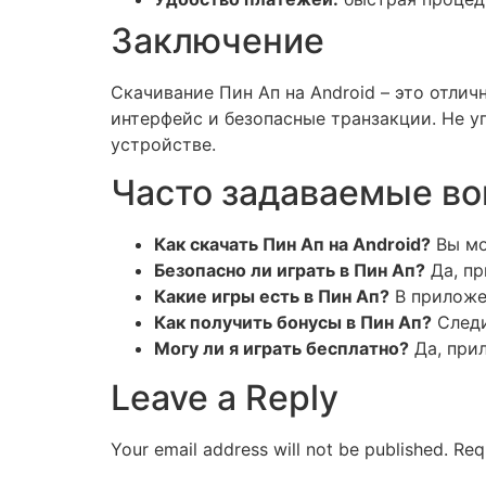
Заключение
Скачивание Пин Ап на Android – это отли
интерфейс и безопасные транзакции. Не 
устройстве.
Часто задаваемые во
Как скачать Пин Ап на Android?
Вы мо
Безопасно ли играть в Пин Ап?
Да, пр
Какие игры есть в Пин Ап?
В приложен
Как получить бонусы в Пин Ап?
Следи
Могу ли я играть бесплатно?
Да, прил
Leave a Reply
Your email address will not be published.
Req