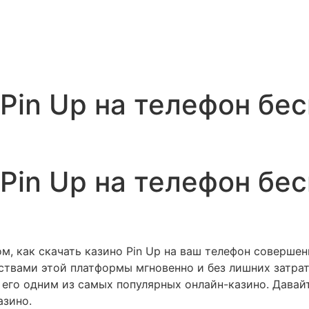
 Pin Up на телефон бе
 Pin Up на телефон бе
м, как скачать казино Pin Up на ваш телефон соверше
твами этой платформы мгновенно и без лишних затрат
ет его одним из самых популярных онлайн-казино. Дава
азино.