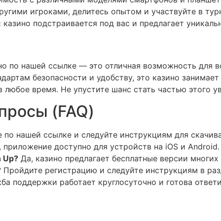
ругими игроками, делитесь опытом и участвуйте в тур
:
казино подстраивается под вас и предлагает уникаль
тно по нашей ссылке — это отличная возможность для в
дартам безопасности и удобству, это казино занимае
в любое время. Не упустите шанс стать частью этого у
просы (FAQ)
 по нашей ссылке и следуйте инструкциям для скачив
 приложение доступно для устройств на iOS и Android.
n Up?
Да, казино предлагает бесплатные версии многих 
?
Пройдите регистрацию и следуйте инструкциям в раз
ба поддержки работает круглосуточно и готова ответи