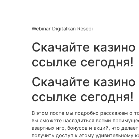
Webinar Digitalkan Resepi
Скачайте казино
ссылке сегодня!
Скачайте казино
ссылке сегодня!
В этом посте мы подробно расскажем о то
вы сможете насладиться всеми преимущес
азартных игр, бонусов и акций, что дела
получить доступ к этому удивительному к