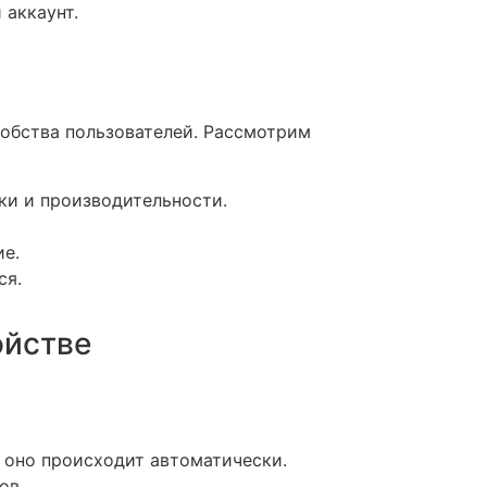
 аккаунт.
обства пользователей. Рассмотрим
ки и производительности.
ие.
ся.
ойстве
 оно происходит автоматически.
ов.