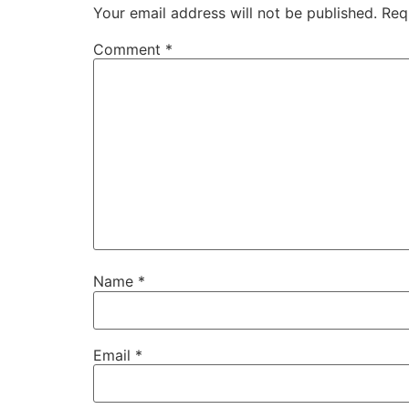
Your email address will not be published.
Req
Comment
*
Name
*
Email
*