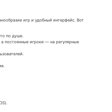
знообразие игр и удобный интерфейс. Вот
то по душе.
 а постоянные игроки — на регулярные
ьзователей.
мя.
OS).