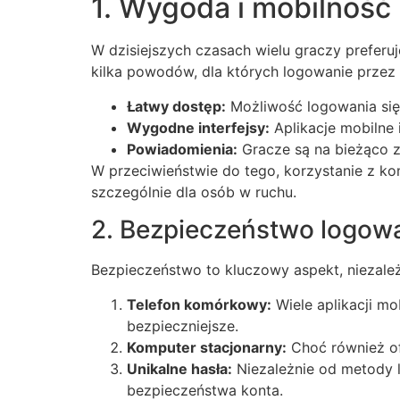
1. Wygoda i mobilność
W dzisiejszych czasach wielu graczy preferu
kilka powodów, dla których logowanie przez 
Łatwy dostęp:
Możliwość logowania się
Wygodne interfejsy:
Aplikacje mobilne i
Powiadomienia:
Gracze są na bieżąco z
W przeciwieństwie do tego, korzystanie z 
szczególnie dla osób w ruchu.
2. Bezpieczeństwo logow
Bezpieczeństwo to kluczowy aspekt, niezale
Telefon komórkowy:
Wiele aplikacji m
bezpieczniejsze.
Komputer stacjonarny:
Choć również of
Unikalne hasła:
Niezależnie od metody l
bezpieczeństwa konta.