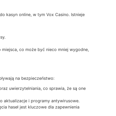
o kasyn online, w tym Vox Casino. Istnieje
sy.
 miejsca, co może być nieco mniej wygodne,
pływają na bezpieczeństwo:
az uwierzytelniania, co sprawia, że są one
 aktualizacje i programy antywirusowe.
cia haseł jest kluczowe dla zapewnienia