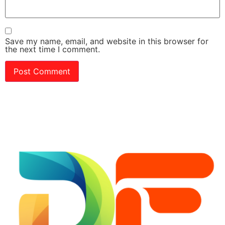
Save my name, email, and website in this browser for
the next time I comment.