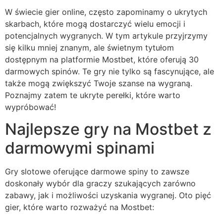
W świecie gier online, często zapominamy o ukrytych
skarbach, które mogą dostarczyć wielu emocji i
potencjalnych wygranych. W tym artykule przyjrzymy
się kilku mniej znanym, ale świetnym tytułom
dostępnym na platformie Mostbet, które oferują 30
darmowych spinów. Te gry nie tylko są fascynujące, ale
także mogą zwiększyć Twoje szanse na wygraną.
Poznajmy zatem te ukryte perełki, które warto
wypróbować!
Najlepsze gry na Mostbet z
darmowymi spinami
Gry slotowe oferujące darmowe spiny to zawsze
doskonały wybór dla graczy szukających zarówno
zabawy, jak i możliwości uzyskania wygranej. Oto pięć
gier, które warto rozważyć na Mostbet: