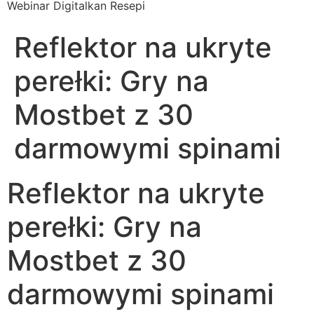
Webinar Digitalkan Resepi
Reflektor na ukryte
perełki: Gry na
Mostbet z 30
darmowymi spinami
Reflektor na ukryte
perełki: Gry na
Mostbet z 30
darmowymi spinami