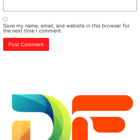
Save my name, email, and website in this browser for
the next time I comment.