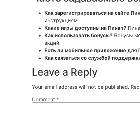
Как зарегистрироваться на сайте Пи
инструкциям.
Какие игры доступны на Пинап?
Пинап
Как использовать бонусы?
Бонусы мо
акций.
Есть ли мобильное приложение для 
Как связаться со службой поддержк
Leave a Reply
Your email address will not be published.
Req
Comment
*