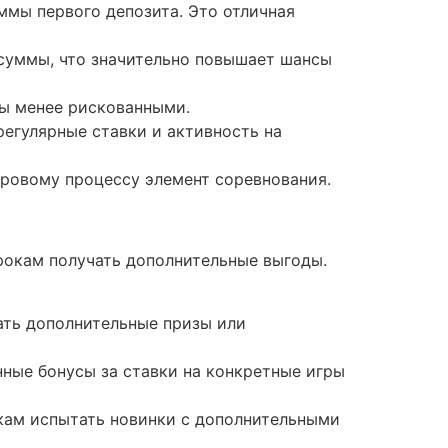
ммы первого депозита. Это отличная
 суммы, что значительно повышает шансы
ры менее рискованными.
егулярные ставки и активность на
ровому процессу элемент соревнования.
рокам получать дополнительные выгоды.
ать дополнительные призы или
нные бонусы за ставки на конкретные игры
кам испытать новинки с дополнительными