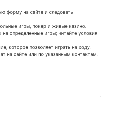
ую форму на сайте и следовать
ольные игры, покер и живые казино.
 на определенные игры; читайте условия
е, которое позволяет играть на ходу.
т на сайте или по указанным контактам.