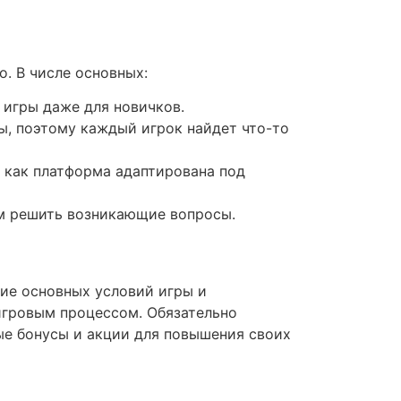
. В числе основных:
 игры даже для новичков.
ы, поэтому каждый игрок найдет что-то
к как платформа адаптирована под
м решить возникающие вопросы.
ние основных условий игры и
игровым процессом. Обязательно
ые бонусы и акции для повышения своих