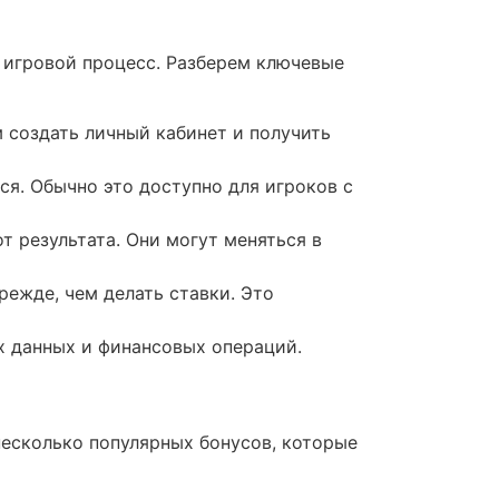
а игровой процесс. Разберем ключевые
 создать личный кабинет и получить
я. Обычно это доступно для игроков с
 результата. Они могут меняться в
ежде, чем делать ставки. Это
 данных и финансовых операций.
несколько популярных бонусов, которые