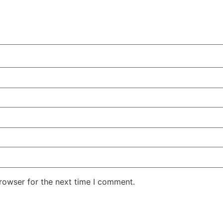
rowser for the next time I comment.