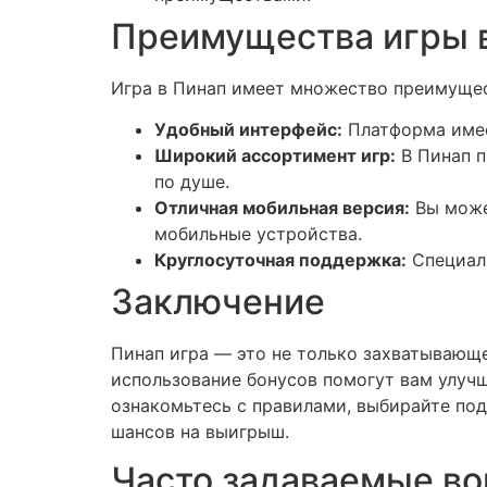
Преимущества игры 
Игра в Пинап имеет множество преимущест
Удобный интерфейс:
Платформа имеет
Широкий ассортимент игр:
В Пинап п
по душе.
Отличная мобильная версия:
Вы может
мобильные устройства.
Круглосуточная поддержка:
Специали
Заключение
Пинап игра — это не только захватывающе
использование бонусов помогут вам улуч
ознакомьтесь с правилами, выбирайте по
шансов на выигрыш.
Часто задаваемые во