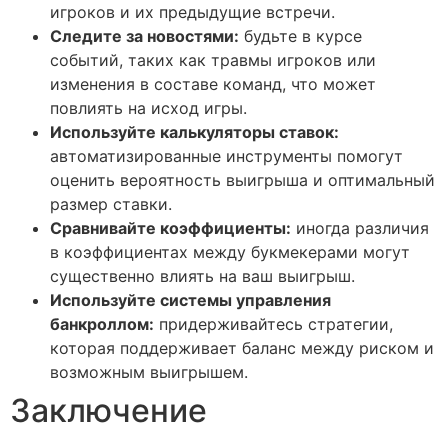
игроков и их предыдущие встречи.
Следите за новостями:
будьте в курсе
событий, таких как травмы игроков или
изменения в составе команд, что может
повлиять на исход игры.
Используйте калькуляторы ставок:
автоматизированные инструменты помогут
оценить вероятность выигрыша и оптимальный
размер ставки.
Сравнивайте коэффициенты:
иногда различия
в коэффициентах между букмекерами могут
существенно влиять на ваш выигрыш.
Используйте системы управления
банкроллом:
придерживайтесь стратегии,
которая поддерживает баланс между риском и
возможным выигрышем.
Заключение