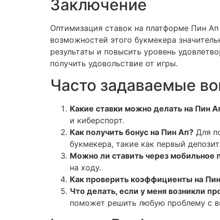
Заключение
Оптимизация ставок на платформе Пин Ап
возможностей этого букмекера значитель
результаты и повысить уровень удовлетвор
получить удовольствие от игры.
Часто задаваемые во
Какие ставки можно делать на Пин А
и киберспорт.
Как получить бонус на Пин Ап?
Для по
букмекера, такие как первый депозит
Можно ли ставить через мобильное 
на ходу.
Как проверить коэффициенты на Пин
Что делать, если у меня возникли п
поможет решить любую проблему с в