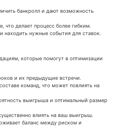
личить банкролл и дают возможность
, что делает процесс более гибким.
и находить нужные события для ставок.
дациям, которые помогут в оптимизации
роков и их предыдущие встречи.
составе команд, что может повлиять на
оятность выигрыша и оптимальный размер
существенно влиять на ваш выигрыш.
рживает баланс между риском и