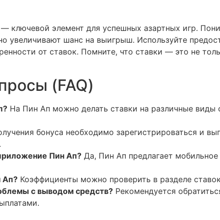
 — ключевой элемент для успешных азартных игр. Пони
но увеличивают шанс на выигрыш. Используйте предос
енности от ставок. Помните, что ставки — это не толь
просы (FAQ)
п?
На Пин Ап можно делать ставки на различные виды с
лучения бонуса необходимо зарегистрироваться и вып
.
приложение Пин Ап?
Да, Пин Ап предлагает мобильное
 Ап?
Коэффициенты можно проверить в разделе ставок 
роблемы с выводом средств?
Рекомендуется обратиться
ыплатами.