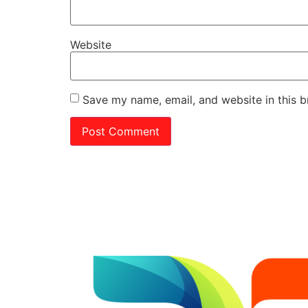
Website
Save my name, email, and website in this b