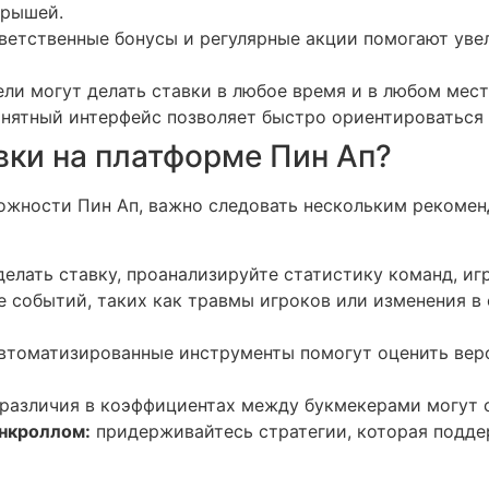
грышей.
етственные бонусы и регулярные акции помогают уве
ли могут делать ставки в любое время и в любом месте
нятный интерфейс позволяет быстро ориентироваться 
вки на платформе Пин Ап?
ожности Пин Ап, важно следовать нескольким рекомен
делать ставку, проанализируйте статистику команд, иг
е событий, таких как травмы игроков или изменения в 
втоматизированные инструменты помогут оценить вер
различия в коэффициентах между букмекерами могут 
нкроллом:
придерживайтесь стратегии, которая подде