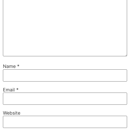
Name
*
Email
*
Website