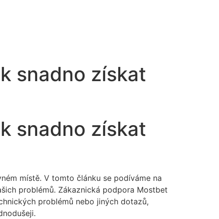
k snadno získat
k snadno získat
rávném místě. V tomto článku se podíváme na
í vašich problémů. Zákaznická podpora Mostbet
technických problémů nebo jiných dotazů,
dnodušeji.