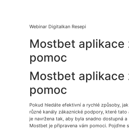
Webinar Digitalkan Resepi
Mostbet aplikace 
pomoc
Mostbet aplikace 
pomoc
Pokud hledáte efektivní a rychlé způsoby, ja
různé kanály zákaznické podpory, které tato 
je navržena tak, aby byla snadno dostupná a 
Mostbet je připravena vám pomoci. Pojďme se