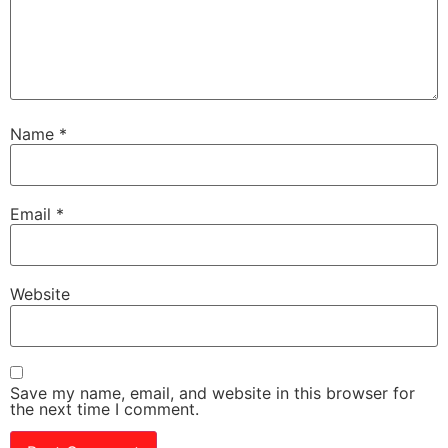
Name
*
Email
*
Website
Save my name, email, and website in this browser for
the next time I comment.