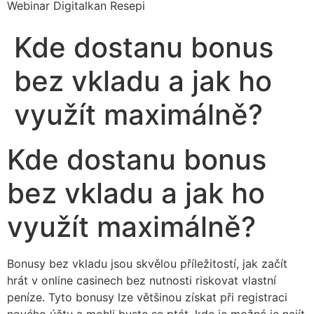
Webinar Digitalkan Resepi
Kde dostanu bonus
bez vkladu a jak ho
využít maximálně?
Kde dostanu bonus
bez vkladu a jak ho
využít maximálně?
Bonusy bez vkladu jsou skvělou příležitostí, jak začít
hrát v online casinech bez nutnosti riskovat vlastní
peníze. Tyto bonusy lze většinou získat při registraci