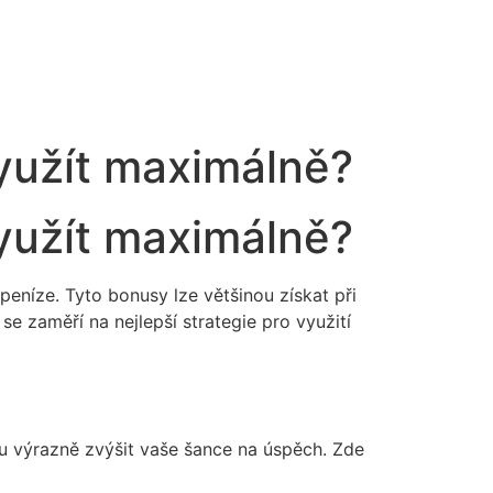
yužít maximálně?
yužít maximálně?
 peníze. Tyto bonusy lze většinou získat při
 se zaměří na nejlepší strategie pro využití
ou výrazně zvýšit vaše šance na úspěch. Zde