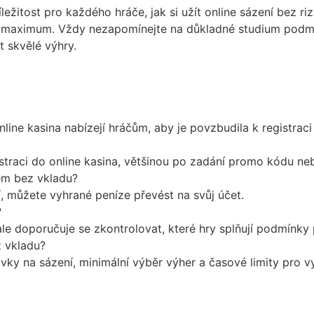
žitost pro každého hráče, jak si užít online sázení bez riz
žit maximum. Vždy nezapomínejte na důkladné studium podm
 skvělé výhry.
line kasina nabízejí hráčům, aby je povzbudila k registrac
straci do online kasina, většinou po zadání promo kódu neb
em bez vkladu?
, můžete vyhrané peníze převést na svůj účet.
?
ale doporučuje se zkontrolovat, které hry splňují podmínky 
z vkladu?
ky na sázení, minimální výběr výher a časové limity pro vy