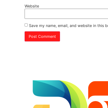
Website
Save my name, email, and website in this b