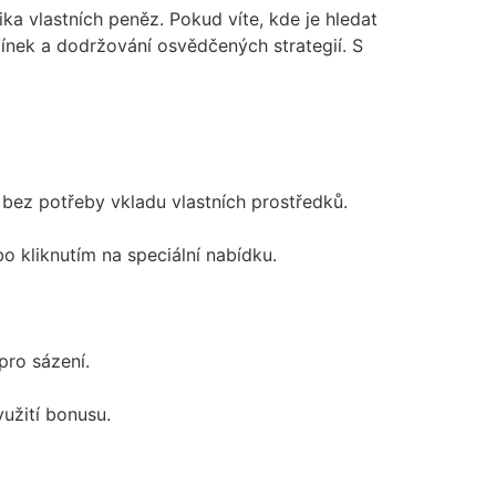
ika vlastních peněz. Pokud víte, kde je hledat
ínek a dodržování osvědčených strategií. S
i bez potřeby vkladu vlastních prostředků.
o kliknutím na speciální nabídku.
pro sázení.
užití bonusu.