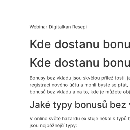
Webinar Digitalkan Resepi
Kde dostanu bonus
Kde dostanu bonus
Bonusy bez vkladu jsou skvělou příležitostí, j
registraci nového účtu a mohli byste se ptát, 
bonusů bez vkladu a na to, kde je můžete obj
Jaké typy bonusů bez v
V online světě hazardu existuje několik typ
jsou nejběžnější typy: