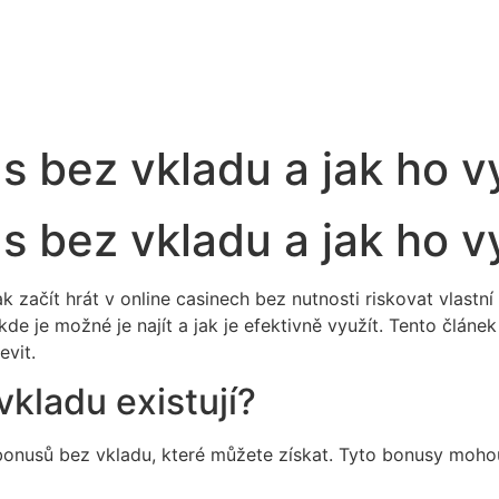
 bez vkladu a jak ho v
 bez vkladu a jak ho v
ak začít hrát v online casinech bez nutnosti riskovat vlastní
kde je možné je najít a jak je efektivně využít. Tento článek
evit.
kladu existují?
ů bonusů bez vkladu, které můžete získat. Tyto bonusy moh