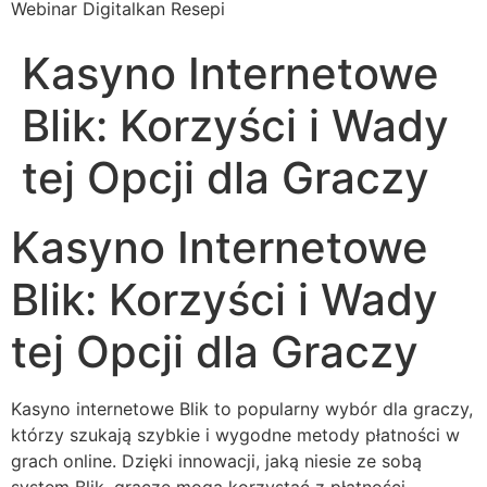
Webinar Digitalkan Resepi
Kasyno Internetowe
Blik: Korzyści i Wady
tej Opcji dla Graczy
Kasyno Internetowe
Blik: Korzyści i Wady
tej Opcji dla Graczy
Kasyno internetowe Blik to popularny wybór dla graczy,
którzy szukają szybkie i wygodne metody płatności w
grach online. Dzięki innowacji, jaką niesie ze sobą