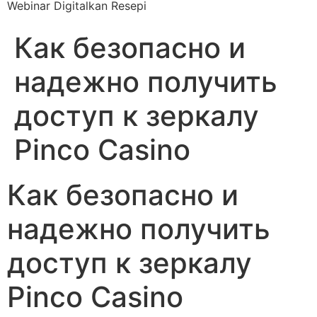
Webinar Digitalkan Resepi
Как безопасно и
надежно получить
доступ к зеркалу
Pinco Casino
Как безопасно и
надежно получить
доступ к зеркалу
Pinco Casino