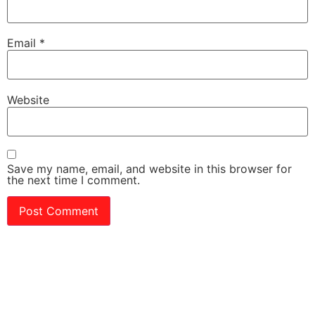
Email
*
Website
Save my name, email, and website in this browser for
the next time I comment.