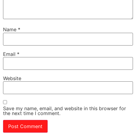
Name
*
Email
*
Website
Save my name, email, and website in this browser for
the next time I comment.