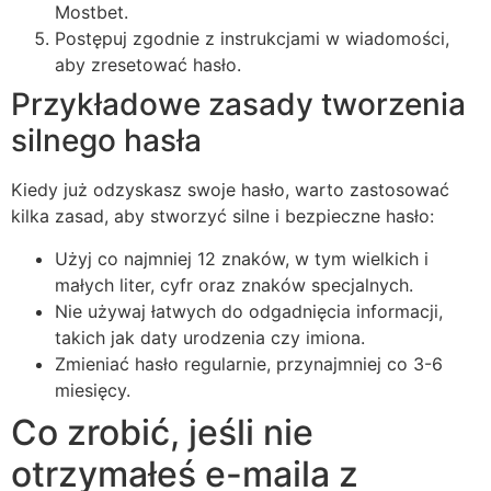
Mostbet.
Postępuj zgodnie z instrukcjami w wiadomości,
aby zresetować hasło.
Przykładowe zasady tworzenia
silnego hasła
Kiedy już odzyskasz swoje hasło, warto zastosować
kilka zasad, aby stworzyć silne i bezpieczne hasło:
Użyj co najmniej 12 znaków, w tym wielkich i
małych liter, cyfr oraz znaków specjalnych.
Nie używaj łatwych do odgadnięcia informacji,
takich jak daty urodzenia czy imiona.
Zmieniać hasło regularnie, przynajmniej co 3-6
miesięcy.
Co zrobić, jeśli nie
otrzymałeś e-maila z