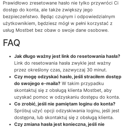
Prawidłowo zresetowane hasło nie tylko przywróci Ci
dostęp do konta, ale także zwiększy jego
bezpieczeństwo. Będąc czujnym i odpowiedzialnym
użytkownikiem, będziesz mógł w pełni korzystać z
usług Mostbet bez obaw o swoje dane osobowe.
FAQ
Jak długo ważny jest link do resetowania hasła?
Link do resetowania hasła zwykle jest ważny
przez określony czas, zazwyczaj 30 minut.
Czy mogę odzyskać hasło, jeśli straciłem dostęp
do swojego e-maila?
W takim przypadku
skontaktuj się z obsługą klienta Mostbet, aby
uzyskać pomoc w odzyskaniu dostępu do konta.
Co zrobić, jeśli nie pamiętam loginu do konta?
Spróbuj użyć opcji odzyskiwania loginu, jeśli jest
dostępna, lub skontaktuj się z obsługą klienta.
Czy zmiana hasła jest konieczna, jeśli nie