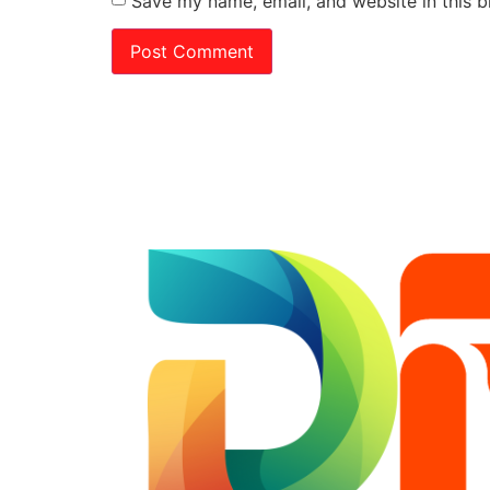
Save my name, email, and website in this b