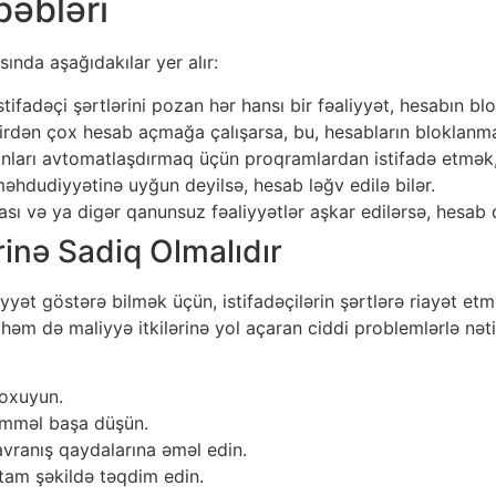
əbləri
ında aşağıdakılar yer alır:
tifadəçi şərtlərini pozan hər hansı bir fəaliyyət, hesabın bl
birdən çox hesab açmağa çalışarsa, bu, hesabların bloklanma
ları avtomatlaşdırmaq üçün proqramlardan istifadə etmək, he
məhdudiyyətinə uyğun deyilsə, hesab ləğv edilə bilər.
sı və ya digər qanunsuz fəaliyyətlər aşkar edilərsə, hesab 
rinə Sadiq Olmalıdır
yət göstərə bilmək üçün, istifadəçilərin şərtlərə riayət etm
, həm də maliyyə itkilərinə yol açaran ciddi problemlərlə nət
 oxuyun.
əmməl başa düşün.
avranış qaydalarına əməl edin.
 tam şəkildə təqdim edin.