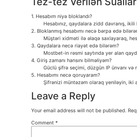
Tez-tez Verilən Sualla
1. Hesabım niyə bloklandı?
Hesabınız, qaydalara zidd davranış, ikil
2. Bloklanmış hesabımı necə bərpa edə bilər
Müştəri xidməti ilə əlaqə saxlayaraq, he
3. Qaydalara necə riayət edə bilərəm?
Mostbet-in rəsmi saytında yer alan qayda
4. Giriş zamanı hansını bilməliyəm?
Güclü şifrə seçimi, düzgün IP ünvanı və 
5. Hesabımı necə qoruyaram?
Şifrənizi müntəzəm olaraq yeniləyin, iki 
Leave a Reply
Your email address will not be published.
Req
Comment
*