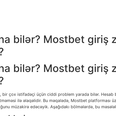
a bilər? Mostbet giriş 
?
a bilər? Mostbet giriş 
?
 bir çox istifadəçi üçün ciddi problem yarada bilər. Hesab 
etməməsi ilə əlaqəlidir. Bu məqalədə, Mostbet platforması üz
uğunu müzakirə edəcəyik. Aşağıdakı bölmələrdə, bu məsələl