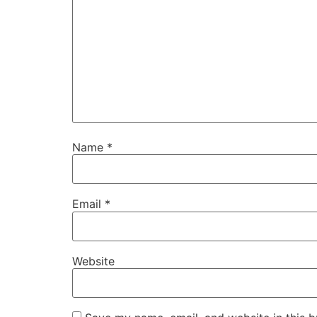
Name
*
Email
*
Website