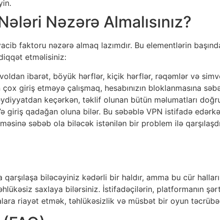
yin.
Nələri Nəzərə Almalısınız?
vacib faktoru nəzərə almaq lazımdır. Bu elementlərin başınd
diqqət etməlisiniz:
oldan ibarət, böyük hərflər, kiçik hərflər, rəqəmlər və simvol
 çox giriş etməyə çalışmaq, hesabınızın bloklanmasına səbəb
eydiyyatdan keçərkən, təklif olunan bütün məlumatları doğru
 giriş qadağan oluna bilər. Bu səbəblə VPN istifadə edərkə
məsinə səbəb ola biləcək istənilən bir problem ilə qarşılaşd
qarşılaşa biləcəyiniz kədərli bir haldır, amma bu cür halla
hlükəsiz saxlaya bilərsiniz. İstifadəçilərin, platformanın ş
ra riayət etmək, təhlükəsizlik və müsbət bir oyun təcrübəs