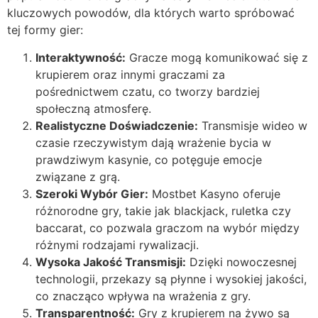
kluczowych powodów, dla których warto spróbować
tej formy gier:
Interaktywność:
Gracze mogą komunikować się z
krupierem oraz innymi graczami za
pośrednictwem czatu, co tworzy bardziej
społeczną atmosferę.
Realistyczne Doświadczenie:
Transmisje wideo w
czasie rzeczywistym dają wrażenie bycia w
prawdziwym kasynie, co potęguje emocje
związane z grą.
Szeroki Wybór Gier:
Mostbet Kasyno oferuje
różnorodne gry, takie jak blackjack, ruletka czy
baccarat, co pozwala graczom na wybór między
różnymi rodzajami rywalizacji.
Wysoka Jakość Transmisji:
Dzięki nowoczesnej
technologii, przekazy są płynne i wysokiej jakości,
co znacząco wpływa na wrażenia z gry.
Transparentność:
Gry z krupierem na żywo są