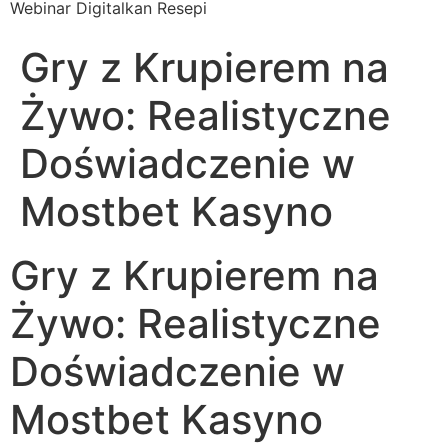
Webinar Digitalkan Resepi
Gry z Krupierem na
Żywo: Realistyczne
Doświadczenie w
Mostbet Kasyno
Gry z Krupierem na
Żywo: Realistyczne
Doświadczenie w
Mostbet Kasyno