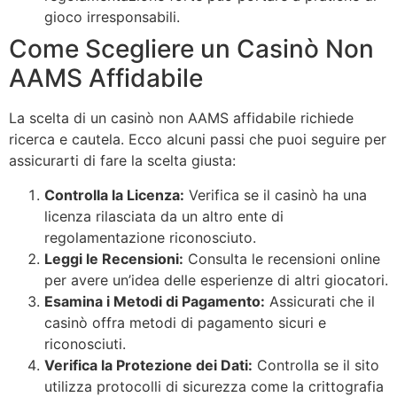
gioco irresponsabili.
Come Scegliere un Casinò Non
AAMS Affidabile
La scelta di un casinò non AAMS affidabile richiede
ricerca e cautela. Ecco alcuni passi che puoi seguire per
assicurarti di fare la scelta giusta:
Controlla la Licenza:
Verifica se il casinò ha una
licenza rilasciata da un altro ente di
regolamentazione riconosciuto.
Leggi le Recensioni:
Consulta le recensioni online
per avere un’idea delle esperienze di altri giocatori.
Esamina i Metodi di Pagamento:
Assicurati che il
casinò offra metodi di pagamento sicuri e
riconosciuti.
Verifica la Protezione dei Dati:
Controlla se il sito
utilizza protocolli di sicurezza come la crittografia