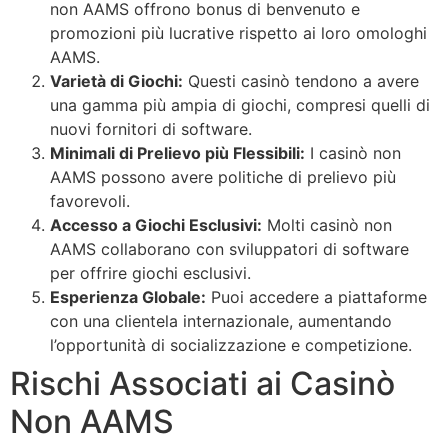
non AAMS offrono bonus di benvenuto e
promozioni più lucrative rispetto ai loro omologhi
AAMS.
Varietà di Giochi:
Questi casinò tendono a avere
una gamma più ampia di giochi, compresi quelli di
nuovi fornitori di software.
Minimali di Prelievo più Flessibili:
I casinò non
AAMS possono avere politiche di prelievo più
favorevoli.
Accesso a Giochi Esclusivi:
Molti casinò non
AAMS collaborano con sviluppatori di software
per offrire giochi esclusivi.
Esperienza Globale:
Puoi accedere a piattaforme
con una clientela internazionale, aumentando
l’opportunità di socializzazione e competizione.
Rischi Associati ai Casinò
Non AAMS