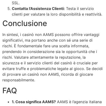
SSL.
Contatta l’Assistenza Clienti:
Testa il servizio
clienti per valutare la loro disponibilità e reattività.
Conclusione
In sintesi, i casinò non AAMS possono offrire vantaggi
significativi, ma portano anche con sé una serie di
rischi. È fondamentale fare una scelta informata,
prendendo in considerazione sia le opportunità che i
rischi. Valutare attentamente la reputazione, la
sicurezza e il servizio clienti del casinò è cruciale per
evitare truffe e problematiche legate al gioco. Se decidi
di provare un casinò non AAMS, ricorda di giocare
responsabilmente.
FAQ
1. Cosa significa AAMS?
AAMS è l’agenzia italiana