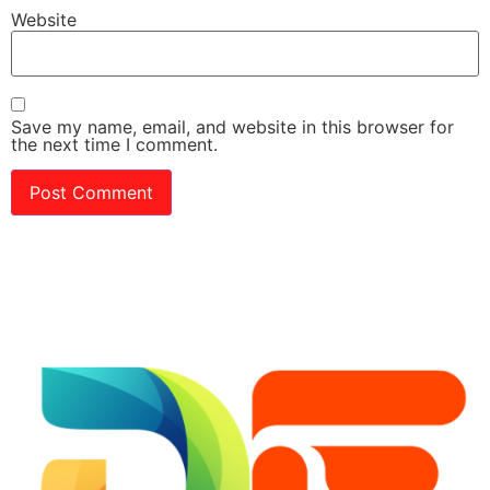
Website
Save my name, email, and website in this browser for
the next time I comment.