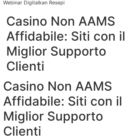
Webinar Digitalkan Resepi
Casino Non AAMS
Affidabile: Siti con il
Miglior Supporto
Clienti
Casino Non AAMS
Affidabile: Siti con il
Miglior Supporto
Clienti