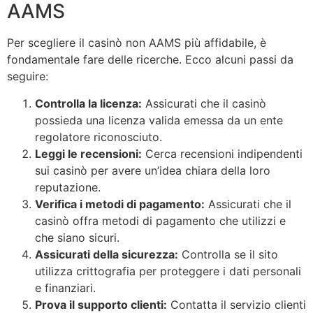
AAMS
Per scegliere il casinò non AAMS più affidabile, è
fondamentale fare delle ricerche. Ecco alcuni passi da
seguire:
Controlla la licenza:
Assicurati che il casinò
possieda una licenza valida emessa da un ente
regolatore riconosciuto.
Leggi le recensioni:
Cerca recensioni indipendenti
sui casinò per avere un’idea chiara della loro
reputazione.
Verifica i metodi di pagamento:
Assicurati che il
casinò offra metodi di pagamento che utilizzi e
che siano sicuri.
Assicurati della sicurezza:
Controlla se il sito
utilizza crittografia per proteggere i dati personali
e finanziari.
Prova il supporto clienti:
Contatta il servizio clienti