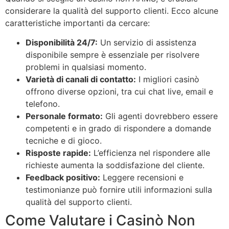
considerare la qualità del supporto clienti. Ecco alcune
caratteristiche importanti da cercare:
Disponibilità 24/7:
Un servizio di assistenza
disponibile sempre è essenziale per risolvere
problemi in qualsiasi momento.
Varietà di canali di contatto:
I migliori casinò
offrono diverse opzioni, tra cui chat live, email e
telefono.
Personale formato:
Gli agenti dovrebbero essere
competenti e in grado di rispondere a domande
tecniche e di gioco.
Risposte rapide:
L’efficienza nel rispondere alle
richieste aumenta la soddisfazione del cliente.
Feedback positivo:
Leggere recensioni e
testimonianze può fornire utili informazioni sulla
qualità del supporto clienti.
Come Valutare i Casinò Non