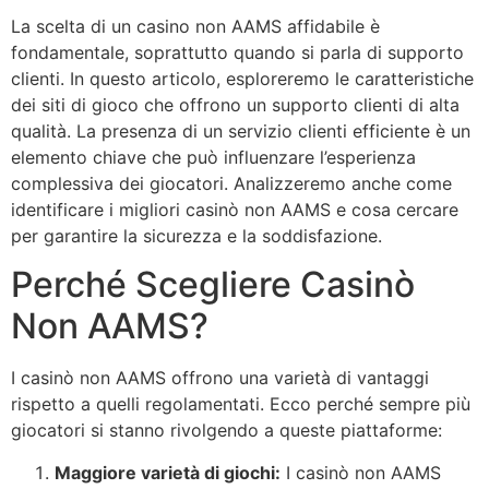
La scelta di un casino non AAMS affidabile è
fondamentale, soprattutto quando si parla di supporto
clienti. In questo articolo, esploreremo le caratteristiche
dei siti di gioco che offrono un supporto clienti di alta
qualità. La presenza di un servizio clienti efficiente è un
elemento chiave che può influenzare l’esperienza
complessiva dei giocatori. Analizzeremo anche come
identificare i migliori casinò non AAMS e cosa cercare
per garantire la sicurezza e la soddisfazione.
Perché Scegliere Casinò
Non AAMS?
I casinò non AAMS offrono una varietà di vantaggi
rispetto a quelli regolamentati. Ecco perché sempre più
giocatori si stanno rivolgendo a queste piattaforme:
Maggiore varietà di giochi:
I casinò non AAMS