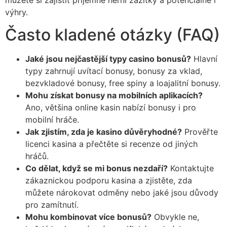
výhry.
Často kladené otázky (FAQ)
Jaké jsou nejčastější typy casino bonusů?
Hlavní
typy zahrnují uvítací bonusy, bonusy za vklad,
bezvkladové bonusy, free spiny a loajalitní bonusy.
Mohu získat bonusy na mobilních aplikacích?
Ano, většina online kasin nabízí bonusy i pro
mobilní hráče.
Jak zjistím, zda je kasino důvěryhodné?
Prověřte
licenci kasina a přečtěte si recenze od jiných
hráčů.
Co dělat, když se mi bonus nezdaří?
Kontaktujte
zákaznickou podporu kasina a zjistěte, zda
můžete nárokovat odměny nebo jaké jsou důvody
pro zamítnutí.
Mohu kombinovat více bonusů?
Obvykle ne,