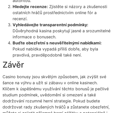
autoritou.
Hledejte recenze:
Zjistěte si názory a zkušenosti
ostatních hráčů prostřednictvím online fór a
recenzí.
Vyhledávejte transparentní podmínky:
Důvěryhodná kasina poskytují jasné a srozumitelné
informace o bonusech.
Buďte obezřetní s neuvěřitelnými nabídkami:
Pokud nabídka vypadá příliš dobře, aby byla
pravdivá, pravděpodobně také není.
Závěr
Casino bonusy jsou skvělým způsobem, jak zvýšit své
šance na výhru a užít si zábavu v online kasinech.
Klíčem k úspěšnému využívání těchto bonusů je pečlivé
studium podmínek, uvědomění si omezení a také
dodržování rozumné herní strategie. Pokud budete
dodržovat rady zkušených hráčů a zůstanete obezřetní,
můžete si zajistit příjemné herní zážitky a potenciálně i