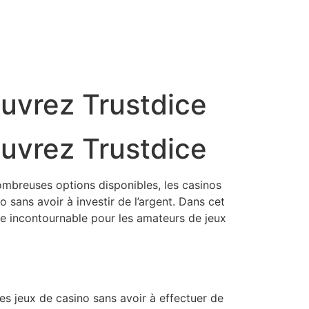
ouvrez Trustdice
ouvrez Trustdice
ombreuses options disponibles, les casinos
sans avoir à investir de l’argent. Dans cet
ite incontournable pour les amateurs de jeux
es jeux de casino sans avoir à effectuer de