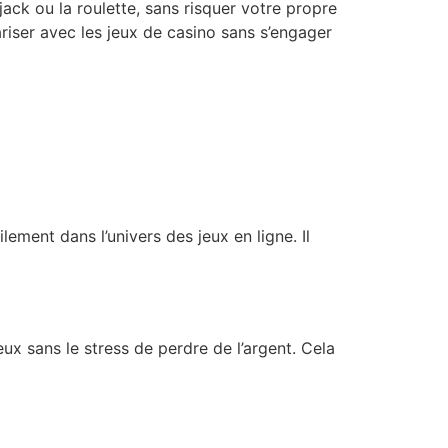
ack ou la roulette, sans risquer votre propre
ariser avec les jeux de casino sans s’engager
ement dans l’univers des jeux en ligne. Il
eux sans le stress de perdre de l’argent. Cela