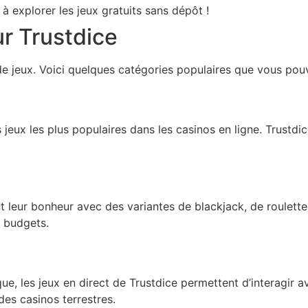
explorer les jeux gratuits sans dépôt !
ur Trustdice
 de jeux. Voici quelques catégories populaires que vous pou
jeux les plus populaires dans les casinos en ligne. Trustdi
 leur bonheur avec des variantes de blackjack, de roulette
s budgets.
e, les jeux en direct de Trustdice permettent d’interagir av
es casinos terrestres.