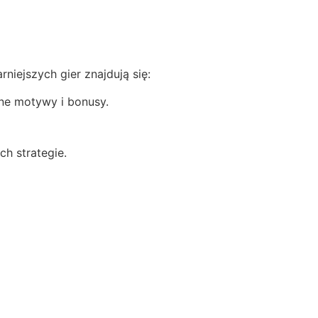
niejszych gier znajdują się:
dne motywy i bonusy.
h strategie.