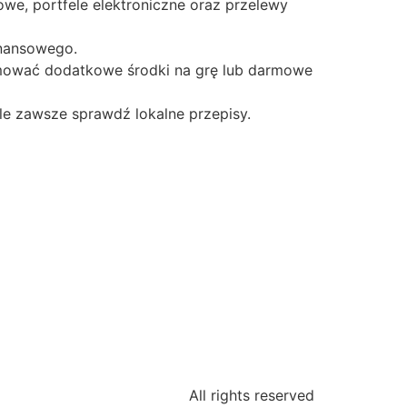
we, portfele elektroniczne oraz przelewy
inansowego.
jmować dodatkowe środki na grę lub darmowe
ale zawsze sprawdź lokalne przepisy.
All rights reserved