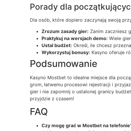
Porady dla początkującyc
Dla osób, które dopiero zaczynają swoją p
Zrozum zasady gier:
Zanim zaczniesz gr
Praktykuj na wersjach demo:
Wiele gie
Ustal budżet:
Określ, ile chcesz przezna
Wykorzystuj bonusy:
Kasyno oferuje ró
Podsumowanie
Kasyno Mostbet to idealne miejsce dla pocz
grom, łatwemu procesowi rejestracji i przyj
gier i nie zapomnij o ustalonej granicy bud
przyjdzie z czasem!
FAQ
Czy mogę grać w Mostbet na telefonie