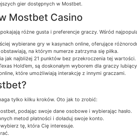
jszych gier dostępnych w Mostbet.
 w Mostbet Casino
pokajają różne gusta i preferencje graczy. Wśród najpopular
ściej wybierane gry w kasynach online, oferujące różnoro
 obstawiają, na którym numerze zatrzyma się piłka.
 jak najbliżej 21 punktów bez przekroczenia tej wartości.
exas Hold’em, są doskonałym wyborem dla graczy lubiącyc
online, które umożliwiają interakcję z innymi graczami.
stbet?
ga tylko kilku kroków. Oto jak to zrobić:
 Mostbet, podając swoje dane osobowe i wybierając hasło.
nych metod płatności i doładuj swoje konto.
wybierz tę, która Cię interesuje.
rać.