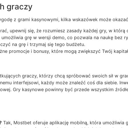
h graczy
rzygodę z grami kasynowymi, kilka wskazówek może okazać
ać, upewnij się, że rozumiesz zasady każdej gry, w którą 
r umożliwia grę w wersji demo, co pozwala na naukę bez 
czyć na grę i trzymaj się tego budżetu.
żne promocje i bonusy, które mogą zwiększyć Twój kapitał
ątkujących graczy, którzy chcą spróbować swoich sił w gr
aznemu interfejsowi, każdy może znaleźć coś dla siebie. I
żetowej. Gry kasynowe powinny być przede wszystkim źród
?
Tak, Mostbet oferuje aplikację mobilną, która umożliwia g