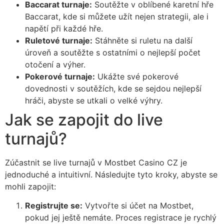
Baccarat turnaje:
Soutěžte v oblíbené karetní hře
Baccarat, kde si můžete užít nejen strategii, ale i
napětí při každé hře.
Ruletové turnaje:
Stáhněte si ruletu na další
úroveň a soutěžte s ostatními o nejlepší počet
otočení a výher.
Pokerové turnaje:
Ukážte své pokerové
dovednosti v soutěžích, kde se sejdou nejlepší
hráči, abyste se utkali o velké výhry.
Jak se zapojit do live
turnajů?
Zúčastnit se live turnajů v Mostbet Casino CZ je
jednoduché a intuitivní. Následujte tyto kroky, abyste se
mohli zapojit:
Registrujte se:
Vytvořte si účet na Mostbet,
pokud jej ještě nemáte. Proces registrace je rychlý