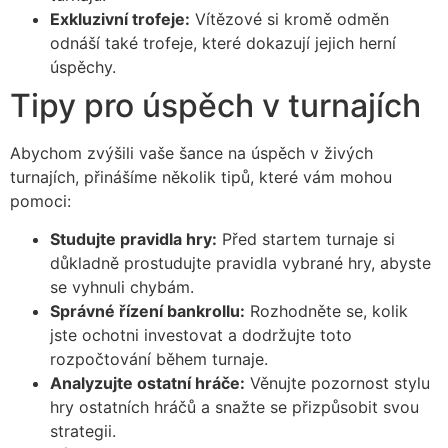
Exkluzivní trofeje:
Vítězové si kromě odměn
odnáší také trofeje, které dokazují jejich herní
úspěchy.
Tipy pro úspěch v turnajích
Abychom zvýšili vaše šance na úspěch v živých
turnajích, přinášíme několik tipů, které vám mohou
pomoci:
Studujte pravidla hry:
Před startem turnaje si
důkladně prostudujte pravidla vybrané hry, abyste
se vyhnuli chybám.
Správné řízení bankrollu:
Rozhodněte se, kolik
jste ochotni investovat a dodržujte toto
rozpočtování během turnaje.
Analyzujte ostatní hráče:
Věnujte pozornost stylu
hry ostatních hráčů a snažte se přizpůsobit svou
strategii.