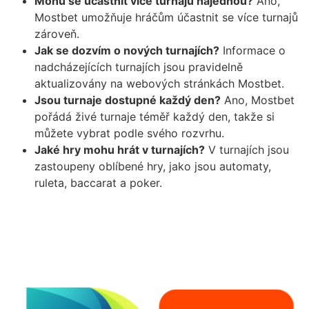
Mohu se účastnit více turnajů najednou?
Ano,
Mostbet umožňuje hráčům účastnit se více turnajů
zároveň.
Jak se dozvím o nových turnajích?
Informace o
nadcházejících turnajích jsou pravidelně
aktualizovány na webových stránkách Mostbet.
Jsou turnaje dostupné každý den?
Ano, Mostbet
pořádá živé turnaje téměř každý den, takže si
můžete vybrat podle svého rozvrhu.
Jaké hry mohu hrát v turnajích?
V turnajích jsou
zastoupeny oblíbené hry, jako jsou automaty,
ruleta, baccarat a poker.