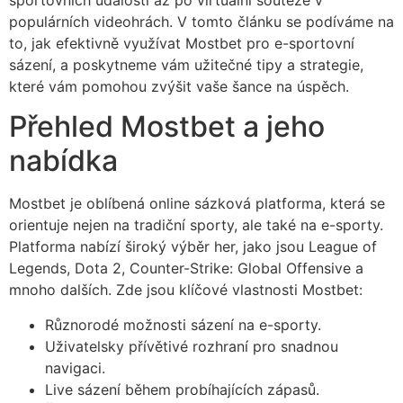
sportovních událostí až po virtuální soutěže v
populárních videohrách. V tomto článku se podíváme na
to, jak efektivně využívat Mostbet pro e-sportovní
sázení, a poskytneme vám užitečné tipy a strategie,
které vám pomohou zvýšit vaše šance na úspěch.
Přehled Mostbet a jeho
nabídka
Mostbet je oblíbená online sázková platforma, která se
orientuje nejen na tradiční sporty, ale také na e-sporty.
Platforma nabízí široký výběr her, jako jsou League of
Legends, Dota 2, Counter-Strike: Global Offensive a
mnoho dalších. Zde jsou klíčové vlastnosti Mostbet:
Různorodé možnosti sázení na e-sporty.
Uživatelsky přívětivé rozhraní pro snadnou
navigaci.
Live sázení během probíhajících zápasů.