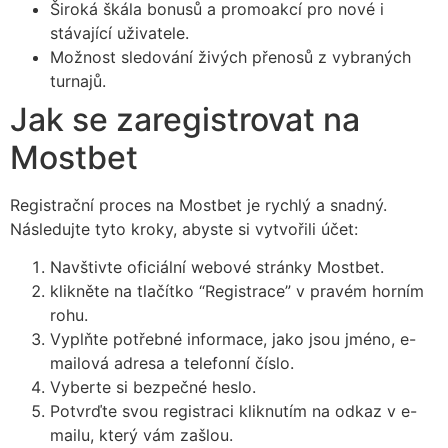
Široká škála bonusů a promoakcí pro nové i
stávající uživatele.
Možnost sledování živých přenosů z vybraných
turnajů.
Jak se zaregistrovat na
Mostbet
Registrační proces na Mostbet je rychlý a snadný.
Následujte tyto kroky, abyste si vytvořili účet:
Navštivte oficiální webové stránky Mostbet.
klikněte na tlačítko “Registrace” v pravém horním
rohu.
Vyplňte potřebné informace, jako jsou jméno, e-
mailová adresa a telefonní číslo.
Vyberte si bezpečné heslo.
Potvrďte svou registraci kliknutím na odkaz v e-
mailu, který vám zašlou.