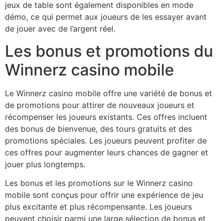
jeux de table sont également disponibles en mode
démo, ce qui permet aux joueurs de les essayer avant
de jouer avec de l’argent réel.
Les bonus et promotions du
Winnerz casino mobile
Le Winnerz casino mobile offre une variété de bonus et
de promotions pour attirer de nouveaux joueurs et
récompenser les joueurs existants. Ces offres incluent
des bonus de bienvenue, des tours gratuits et des
promotions spéciales. Les joueurs peuvent profiter de
ces offres pour augmenter leurs chances de gagner et
jouer plus longtemps.
Les bonus et les promotions sur le Winnerz casino
mobile sont conçus pour offrir une expérience de jeu
plus excitante et plus récompensante. Les joueurs
peuvent choisir parmi une large sélection de bonus et