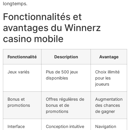
longtemps.
Fonctionnalités et
avantages du Winnerz
casino mobile
Fonctionnalité
Description
Avantage
Jeux variés
Plus de 500 jeux
Choix illimité
disponibles
pour les
joueurs
Bonus et
Offres régulières de
Augmentation
promotions
bonus et de
des chances
promotions
de gagner
Interface
Conception intuitive
Navigation