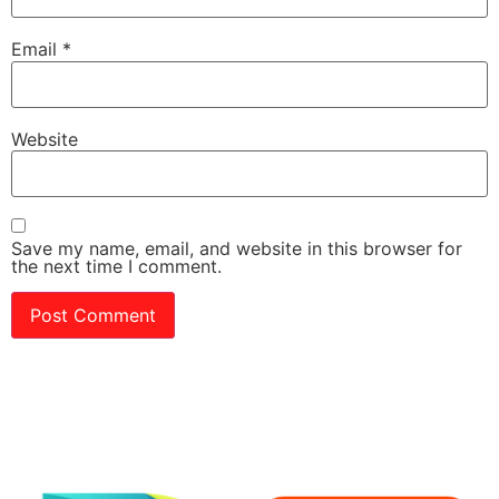
Email
*
Website
Save my name, email, and website in this browser for
the next time I comment.