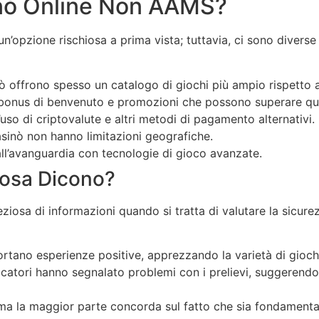
inò Online Non AAMS?
opzione rischiosa a prima vista; tuttavia, ci sono diverse r
ò offrono spesso un catalogo di giochi più ampio rispetto
onus di benvenuto e promozioni che possono superare quel
so di criptovalute e altri metodi di pagamento alternativi.
asinò non hanno limitazioni geografiche.
l’avanguardia con tecnologie di gioco avanzate.
Cosa Dicono?
eziosa di informazioni quando si tratta di valutare la sicu
ortano esperienze positive, apprezzando la varietà di gioc
catori hanno segnalato problemi con i prelievi, suggerendo
ma la maggior parte concorda sul fatto che sia fondamentale