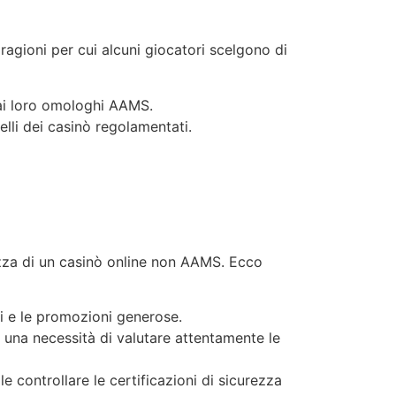
agioni per cui alcuni giocatori scelgono di
 ai loro omologhi AAMS.
li dei casinò regolamentati.
rezza di un casinò online non AAMS. Ecco
hi e le promozioni generose.
 una necessità di valutare attentamente le
 controllare le certificazioni di sicurezza