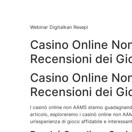
Webinar Digitalkan Resepi
Casino Online No
Recensioni dei Gi
Casino Online No
Recensioni dei Gi
I casinò online non AAMS stanno guadagnando 
articolo, esploreremo i casinò online non AAMS
un’esperienza di gioco affidabile e interessan