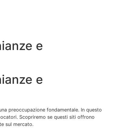
nianze e
nianze e
e una preoccupazione fondamentale. In questo
ocatori. Scopriremo se questi siti offrono
te sul mercato.