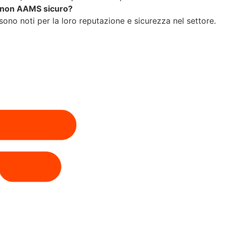
e non AAMS sicuro?
o noti per la loro reputazione e sicurezza nel settore.