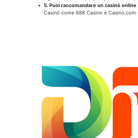
5. Puoi raccomandare un casinò onlin
Casinò come 888 Casino e Casino.com son