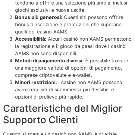
tendono a offrire una selezione più ampia, inclusi
giochi esclusivi e nuove uscite.
Bonus più generosi:
Questi siti possono offrire
bonus di iscrizione e promozioni che superano
quelli dei casinò AAMS.
Accessibilità:
Alcuni casinò non AAMS permettono
la registrazione e il gioco da paesi dove i casinò
AAMS non sono disponibili.
Metodi di pagamento diversi:
È possibile trovare
una maggiore varietà di opzioni di pagamento,
comprese criptovalute e e-wallet.
Minori restrizioni:
I casinò non AAMS possono
avere requisiti di scommessa più flessibili e
opzioni di prelievo più rapide.
Caratteristiche del Miglior
Supporto Clienti
Quando si sceglie un casinò non AAMS, è cruciale