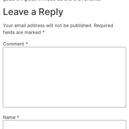
Leave a Reply
Your email address will not be published.
Required
fields are marked
*
Comment
*
Name
*