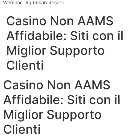
Webinar Digitalkan Resepi
Casino Non AAMS
Affidabile: Siti con il
Miglior Supporto
Clienti
Casino Non AAMS
Affidabile: Siti con il
Miglior Supporto
Clienti