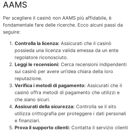
AAMS
Per scegliere il casinò non AAMS più affidabile, è
fondamentale fare delle ricerche. Ecco alcuni passi da
seguire:
Controlla la licenza:
Assicurati che il casinò
possieda una licenza valida emessa da un ente
regolatore riconosciuto.
Leggi le recensioni:
Cerca recensioni indipendenti
sui casinò per avere un’idea chiara della loro
reputazione.
Verifica i metodi di pagamento:
Assicurati che il
casinò offra metodi di pagamento che utilizzi e
che siano sicuri.
Assicurati della sicurezza:
Controlla se il sito
utilizza crittografia per proteggere i dati personali
e finanziari.
Prova il supporto clienti:
Contatta il servizio clienti