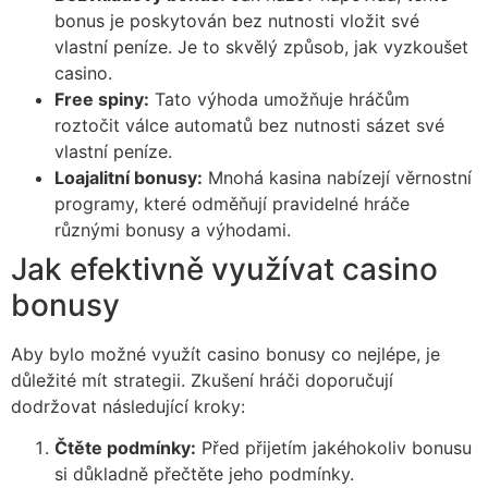
bonus je poskytován bez nutnosti vložit své
vlastní peníze. Je to skvělý způsob, jak vyzkoušet
casino.
Free spiny:
Tato výhoda umožňuje hráčům
roztočit válce automatů bez nutnosti sázet své
vlastní peníze.
Loajalitní bonusy:
Mnohá kasina nabízejí věrnostní
programy, které odměňují pravidelné hráče
různými bonusy a výhodami.
Jak efektivně využívat casino
bonusy
Aby bylo možné využít casino bonusy co nejlépe, je
důležité mít strategii. Zkušení hráči doporučují
dodržovat následující kroky:
Čtěte podmínky:
Před přijetím jakéhokoliv bonusu
si důkladně přečtěte jeho podmínky.