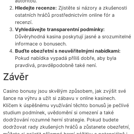
autoritou.
Hledejte recenze:
Zjistěte si názory a zkušenosti
ostatních hráčů prostřednictvím online fór a
recenzí.
Vyhledávejte transparentní podmínky:
Důvěryhodná kasina poskytují jasné a srozumitelné
informace o bonusech.
Buďte obezřetní s neuvěřitelnými nabídkami:
Pokud nabídka vypadá příliš dobře, aby byla
pravdivá, pravděpodobně také není.
Závěr
Casino bonusy jsou skvělým způsobem, jak zvýšit své
šance na výhru a užít si zábavu v online kasinech.
Klíčem k úspěšnému využívání těchto bonusů je pečlivé
studium podmínek, uvědomění si omezení a také
dodržování rozumné herní strategie. Pokud budete
dodržovat rady zkušených hráčů a zůstanete obezřetní,
můžete si zajistit příjemné herní zážitky a potenciálně i