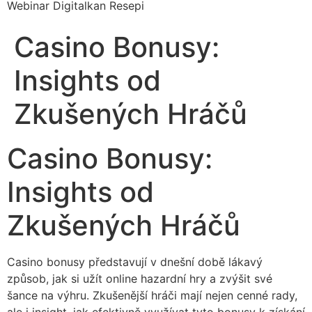
Webinar Digitalkan Resepi
Casino Bonusy:
Insights od
Zkušených Hráčů
Casino Bonusy:
Insights od
Zkušených Hráčů
Casino bonusy představují v dnešní době lákavý
způsob, jak si užít online hazardní hry a zvýšit své
šance na výhru. Zkušenější hráči mají nejen cenné rady,