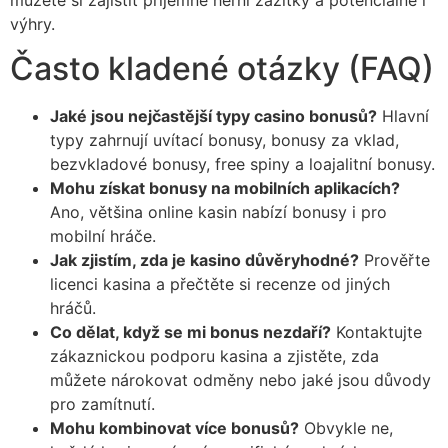
výhry.
Často kladené otázky (FAQ)
Jaké jsou nejčastější typy casino bonusů?
Hlavní
typy zahrnují uvítací bonusy, bonusy za vklad,
bezvkladové bonusy, free spiny a loajalitní bonusy.
Mohu získat bonusy na mobilních aplikacích?
Ano, většina online kasin nabízí bonusy i pro
mobilní hráče.
Jak zjistím, zda je kasino důvěryhodné?
Prověřte
licenci kasina a přečtěte si recenze od jiných
hráčů.
Co dělat, když se mi bonus nezdaří?
Kontaktujte
zákaznickou podporu kasina a zjistěte, zda
můžete nárokovat odměny nebo jaké jsou důvody
pro zamítnutí.
Mohu kombinovat více bonusů?
Obvykle ne,